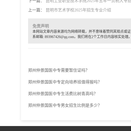
下一篇：
昆明工业职业技术学院2025年五年一贯制大专
上一篇：
昆明市艺术学校2025年招生专业介绍
免责声明
本网站文章内容来源均为网络转载，并不意味着赞同其观点或证
系邮箱: 893967426@qq.com，我们将在2个工作日内容核实处理
郑州仲景国医中专需要暂住证吗？
郑州仲景国医中专定向培养班值得报吗？
郑州仲景国医中专生活费比树青高吗？
郑州仲景国医中专男女招生比例是多少？