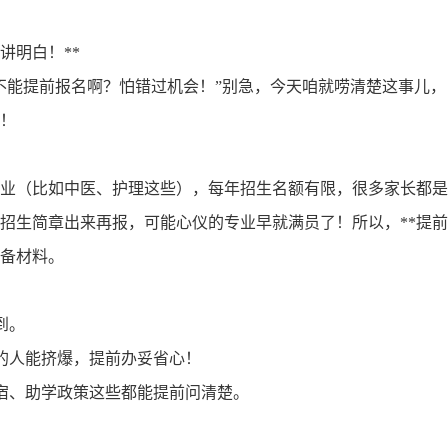
讲明白！**
不能提前报名啊？怕错过机会！”别急，今天咱就唠清楚这事儿，
！
业（比如中医、护理这些），每年招生名额有限，很多家长都是
招生简章出来再报，可能心仪的专业早就满员了！所以，**提前
准备材料。
到。
料的人能挤爆，提前办妥省心！
住宿、助学政策这些都能提前问清楚。