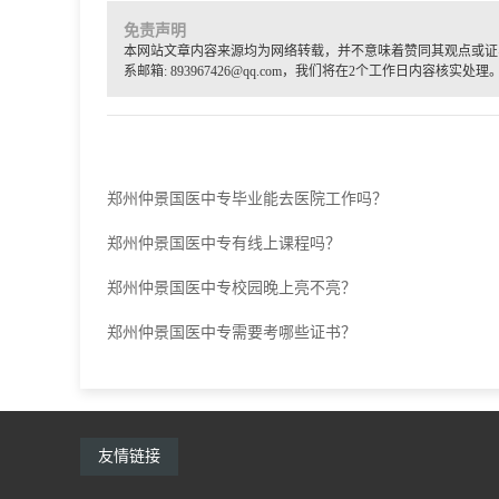
免责声明
本网站文章内容来源均为网络转载，并不意味着赞同其观点或证
系邮箱: 893967426@qq.com，我们将在2个工作日内容核实处理
郑州仲景国医中专毕业能去医院工作吗？
郑州仲景国医中专有线上课程吗？
郑州仲景国医中专校园晚上亮不亮？
郑州仲景国医中专需要考哪些证书？
友情链接