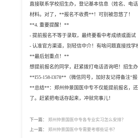
直接联系学校招生办，登记基本信息（姓名、电话
材料。对了，**报名不收费**！可别被忽悠了！
**4. 重要提醒！**
- 提前报名不等于录取，最终要看中考成绩或面试
- 认准官方渠道，别轻信中介！有啥问题直接找学
**最后划重点！**
想提前报名的同学，赶紧拨打电话咨询吧！招生办
**
I55-158-l3l78
**（微信同号，加好友记得备注“报
**总结**：郑州仲景国医中专不仅能提前报名
了。赶紧把电话存起来，冲就完事儿！
下一篇：
郑州仲景国医中专各专业实习怎么安排？
上一篇：
郑州仲景国医中专需要考哪些证书？