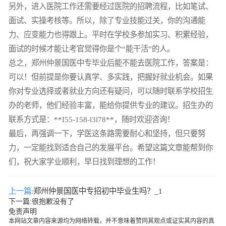
另外，进入医院工作还需要经过医院的招聘流程，比如笔试、
面试、实操考核等。所以，除了专业技能过关，你的沟通能
力、应变能力也得跟上。平时在学校多参加实习、积累经验，
面试的时候才能让考官觉得你是个“能干活”的人。
总之，郑州仲景国医中专毕业后能不能去医院工作，答案是：
可以！但前提是你要认真学、多实践，把握好就业机会。如果
你对专业选择或者就业方向还有疑问，可以随时联系学校招生
办的老师，他们经验丰富，能给你提供专业的建议。招生办的
联系方式是：**I55-158-l3l78**，随时欢迎咨询！
最后，再强调一下，学医这条路需要耐心和坚持，但只要努
力，一定能找到适合自己的发展平台。希望这篇文章能帮到你
们，祝大家学业顺利，早日找到理想的工作！
上一篇:
郑州仲景国医中专招初中毕业生吗？_1
下一篇:很抱歉没有了
免责声明
本网站文章内容来源均为网络转载，并不意味着赞同其观点或证实其内容的真