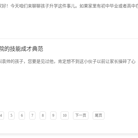
家好！今天咱们来聊聊孩子升学这件事儿。如果家里有初中毕业或者高中
院的技能成才典范
叫袁帅的孩子，您要是见过他，肯定想不到这小伙子以前让家长操碎了心
4
5
6
7
8
9
10
下一页
尾页