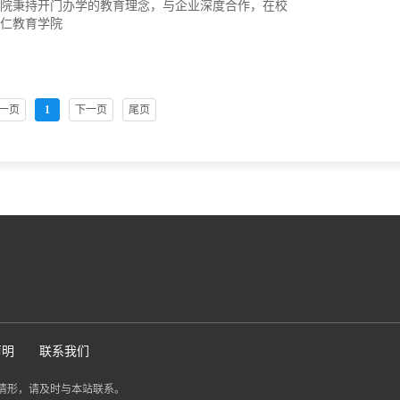
院秉持开门办学的教育理念，与企业深度合作，在校
仁教育学院
一页
1
下一页
尾页
声明
联系我们
情形，请及时与本站联系。