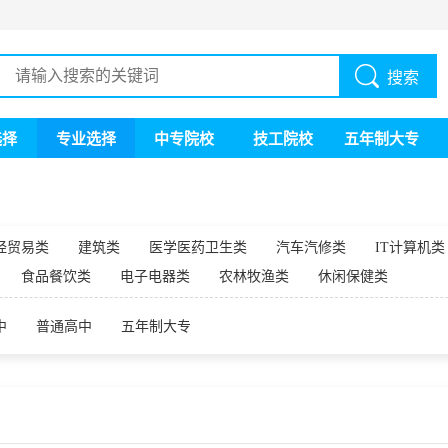
搜索
选择
专业选择
中专院校
技工院校
五年制大专
经贸易类
建筑类
医学医药卫生类
汽车汽修类
IT计算机类
食品餐饮类
电子电器类
农林牧渔类
休闲保健类
中
普通高中
五年制大专