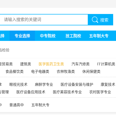
搜索
选择
专业选择
中专院校
技工院校
五年制大专
品检验
经贸易类
建筑类
医学医药卫生类
汽车汽修类
IT计算机类
食品餐饮类
电子电器类
农林牧渔类
休闲保健类
拿
眼视光技术
麻醉学专业
医疗设备安装与维护
康复技术
与管理
医疗设备应用技术
医疗美容技术专业
农村医学专业
中
普通高中
五年制大专