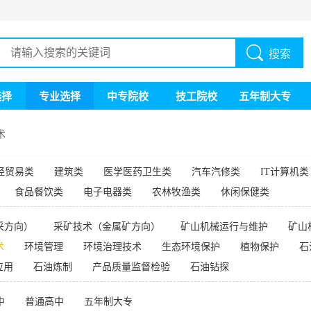
搜索
选择
专业选择
中专院校
技工院校
五年制大专
术
经贸易类
建筑类
医学医药卫生类
汽车汽修类
IT计算机类
食品餐饮类
电子电器类
农林牧渔类
休闲保健类
采方向）
采矿技术（金属矿方向）
矿山机械运行与维护
矿山
术
环境管理
环境治理技术
生态环境保护
植物保护
石
应用
石油炼制
产品质量监督检验
石油钻探
中
普通高中
五年制大专