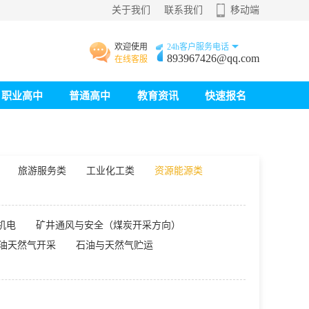
关于我们
联系我们
移动端
欢迎使用
24h客户服务电话
893967426@qq.com
在线客服
职业高中
普通高中
教育资讯
快速报名
旅游服务类
工业化工类
资源能源类
机电
矿井通风与安全（煤炭开采方向）
油天然气开采
石油与天然气贮运