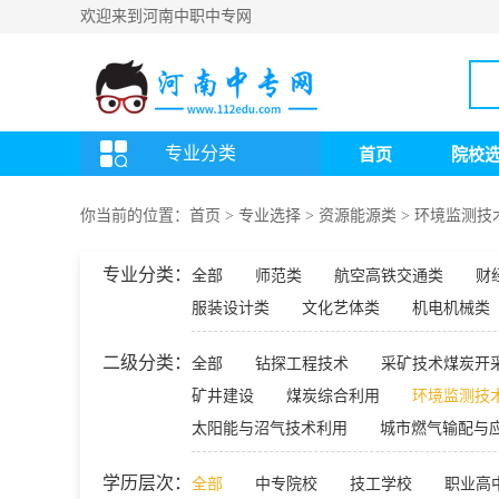
欢迎来到河南中职中专网
专业分类
首页
院校
你当前的位置：
首页
>
专业选择
>
资源能源类
>
环境监测技
专业分类：
全部
师范类
航空高铁交通类
财
服装设计类
文化艺体类
机电机械类
二级分类：
全部
钻探工程技术
采矿技术煤炭开
矿井建设
煤炭综合利用
环境监测技
太阳能与沼气技术利用
城市燃气输配与
学历层次：
全部
中专院校
技工学校
职业高