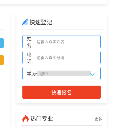
快速登记
姓
名:
电
话:
学历:
快速报名
热门专业
更多