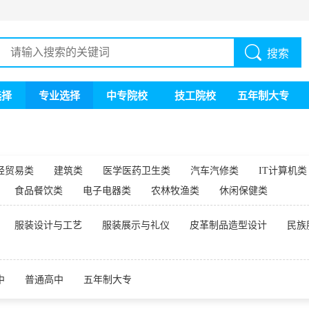
搜索
选择
专业选择
中专院校
技工院校
五年制大专
经贸易类
建筑类
医学医药卫生类
汽车汽修类
IT计算机类
食品餐饮类
电子电器类
农林牧渔类
休闲保健类
服装设计与工艺
服装展示与礼仪
皮革制品造型设计
民族
中
普通高中
五年制大专