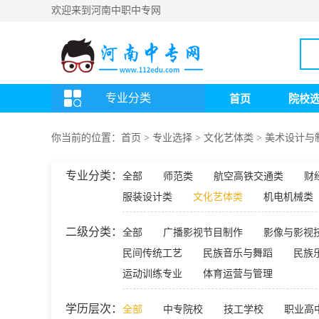
欢迎来到河南中职中专网
专业分类
首页
院校
你当前的位置：
首页
>
专业选择
>
文化艺体类
>
美术设计与
专业分类：
全部
师范类
航空高铁交通类
财
服装设计类
文化艺体类
机电机械类
二级分类：
全部
广播影视节目制作
影像与影视
民间传统工艺
民族音乐与舞蹈
民族
运动训练专业
体育运营与管理
学历层次：
全部
中专院校
技工学校
职业高