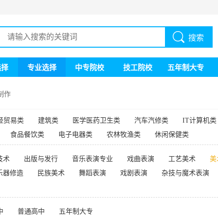
搜索
选择
专业选择
中专院校
技工院校
五年制大专
制作
经贸易类
建筑类
医学医药卫生类
汽车汽修类
IT计算机类
食品餐饮类
电子电器类
农林牧渔类
休闲保健类
技术
出版与发行
音乐表演专业
戏曲表演
工艺美术
美
乐器修造
民族美术
舞蹈表演
戏剧表演
杂技与魔术表演
中
普通高中
五年制大专