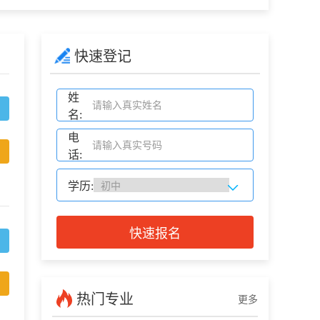
快速登记
姓
名:
电
话:
学历:
快速报名
热门专业
更多