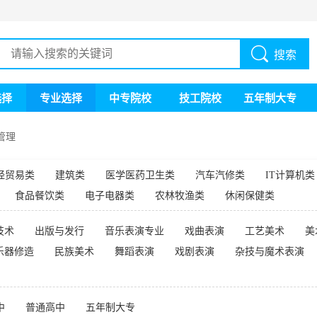
搜索
选择
专业选择
中专院校
技工院校
五年制大专
管理
经贸易类
建筑类
医学医药卫生类
汽车汽修类
IT计算机类
食品餐饮类
电子电器类
农林牧渔类
休闲保健类
技术
出版与发行
音乐表演专业
戏曲表演
工艺美术
美
乐器修造
民族美术
舞蹈表演
戏剧表演
杂技与魔术表演
中
普通高中
五年制大专