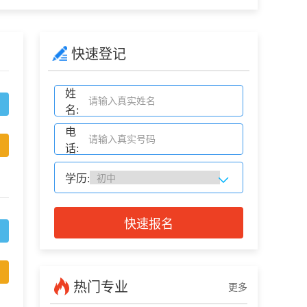
快速登记
姓
名:
电
话:
学历:
快速报名
热门专业
更多