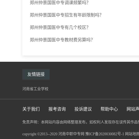
郑州仲景国医中专调课频繁吗？
郑州仲景国医中专招生有年龄限制吗？
郑州仲景国医中专有几个校区？
郑州仲景国医中专教材费另算吗？
友情链接
河南省工业学校
关于我们
报考咨询
投诉建议
帮助中心
网站
免责声明：本网站内容由网络整理发布，如权利人发现存在误传其作品
copyright ©2013--2020 河南中职中专网
豫ICP备2020030082号-1
网站地