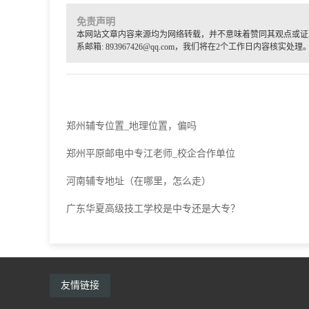
免责声明
本网站文章内容来源均为网络转载，并不意味着赞同其观点或证
系邮箱: 893967426@qq.com，我们将在2个工作日内容核实处理
郑州辅专位置_地理位置，偏吗
郑州平原邮电中专江老师_校企合作单位
河南辅专地址（在哪里，怎么走）
广东华夏高级技工学校是中专还是大专？
友情链接