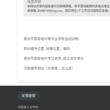
免责声明
本网站文章内容来源均为网络转载，并不意味着赞同其观点或证
系邮箱: 893967426@qq.com，我们将在2个工作日内容核实处理
郑州平原邮电中等专业学校运动训练
郑州辅专位置_地理位置，偏吗
郑州平原邮电中专江老师_校企合作单位
河南辅专地址（在哪里，怎么走）
友情链接
河南省工业学校