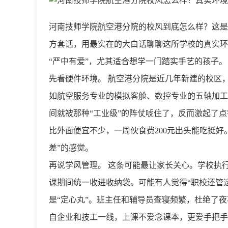
河南技师学院航空港分院的校风到底怎么样？这是
方套话，用最实在的大白话聊聊这所学校的真实环
“严中有爱”，尤其适合想学一门踏实手艺的孩子。
先看硬件环境。 航空港分院是近几年新建的校区
如航空服务专业的模拟客舱、数控专业的五轴加工
间就被那种“工业级”的阵仗唬住了，反而激起了
比外面便宜不少，一周伙食费200元出头能吃挺
差”的感觉。
再说学风管理。 这条可能最让家长关心。学校执
课期间统一收进收纳袋。可能有人觉得“职校还管
是“定心丸”。班主任和辅导员查寝频繁，杜绝了
自企业和技工一线，上课不爱念课本，更爱手把手