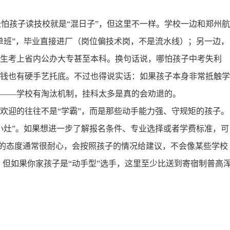
长怕孩子读技校就是“混日子”，但这里不一样。学校一边和郑州航
单班”，毕业直接进厂（岗位偏技术岗，不是流水线）；另一边，
生考上省内公办大专甚至本科。换句话说，哪怕孩子中考失利
钱也有硬手艺托底。不过也得说实话：如果孩子本身非常抵触学
——学校有淘汰机制，挂科太多是真的会劝退的。
欢迎的往往不是“学霸”，而是那些动手能力强、守规矩的孩子。
小灶”。如果想进一步了解报名条件、专业选择或者学费标准，可
的态度通常很耐心，会按照孩子的情况给建议，不会像某些学校
，但如果你家孩子是“动手型”选手，这里至少比送到寄宿制普高