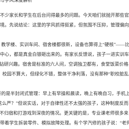
不少家长和学生在后台问得最多的问题。今天咱们就抛开那些官
境。先说结论：这里的学风抓得挺紧，但氛围不压抑，管理偏向
，教学楼、实训车间、宿舍楼都很新，设备也算得上“硬核”——
中心，都是真金白银砸出来的。有家长反馈说，孩子一进实训车
点钻研兴趣。宿舍是标准的六人间，空调独卫都有，食堂饭菜价格
好。校园不算大，但绿化不错，整体干净利落，没有那种“职校脏乱
行的是半封闭式管理：早上有早操和晨读，晚上有晚自习，手机
这么严？”但说实话，对于自律性还不太强的孩子，这种制度反而
夜不归宿和打游戏到深夜的情况。更关键的是，专业课老师很多来
带着学生拆装零件、模拟故障处理。有个学汽修的孩子说：“老