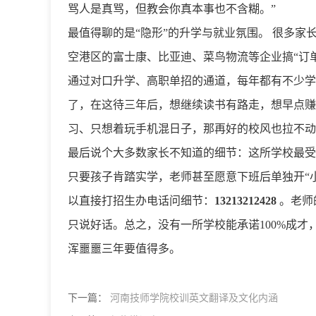
骂人是真骂，但教会你真本事也不含糊。”
最值得聊的是“隐形”的升学与就业氛围。 很多家
空港区的富士康、比亚迪、菜鸟物流等企业搞“订
通过对口升学、高职单招的通道，每年都有不少学
了，在这待三年后，想继续读书有路走，想早点赚
习、只想着玩手机混日子，那再好的校风也拉不动
最后说个大多数家长不知道的细节：这所学校最受
只要孩子肯踏实学，老师甚至愿意下班后单独开“
以直接打招生办电话问细节：
13213212428
。老师
只说好话。总之，没有一所学校能承诺100%成才
浑噩噩三年要值得多。
下一篇：
河南技师学院校训英文翻译及文化内涵